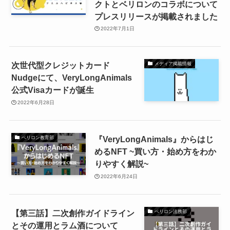
クトとベリロンのコラボについて
プレスリリースが掲載されました
2022年7月1日
次世代型クレジットカード
メディア掲載情報
Nudgeにて、VeryLongAnimals
公式Visaカードが誕生
2022年6月28日
『VeryLongAnimals』からはじ
ベリロン教育部
めるNFT ~買い方・始め方をわか
りやすく解説~
2022年6月24日
【第三話】二次創作ガイドライン
ベリロン法務部
とその運用とラム酒について