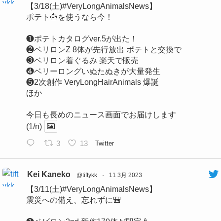
【3/18(土)#VeryLongAnimalsNews】
ポテト🍟を使うなら今！
❶ポテトカタログver.5が出た！
❷ベリロンZ 8体が先行放出 ポテトと交換で
❸ベリロン着ぐるみ 楽天で販売
❹ベリーロングいぬたぬきが大量発生
❺2次創作 VeryLongHairAnimals 爆誕
ほか
今日も長めのニュース画面でお届けします
(1/n)
3
13
Twitter
Kei Kaneko
@tiftykk
·
11 3月 2023
【3/11(土)#VeryLongAnimalsNews】
震災への備え、忘れずに🎒