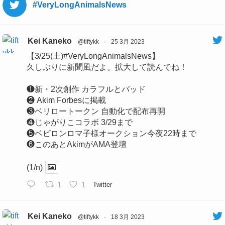
#VeryLongAnimalsNews
Kei Kaneko
@tiftykk
·
25 3月 2023
【3/25(土)#VeryLongAnimalsNews】
久しぶりに新聞風だよ。拡大して読んでね！
❶新・2次創作 カラフルとバッド
❷ Akim Forbesに掲載
❸ベリロートークン 自動化で配布再開
❹じゃがりこコラボ 3/29まで
❺ベビロンロマ子様オークション今夜22時まで
❻このあとAkimがAMA登壇
(1/n)
1
1
Twitter
Kei Kaneko
@tiftykk
·
18 3月 2023