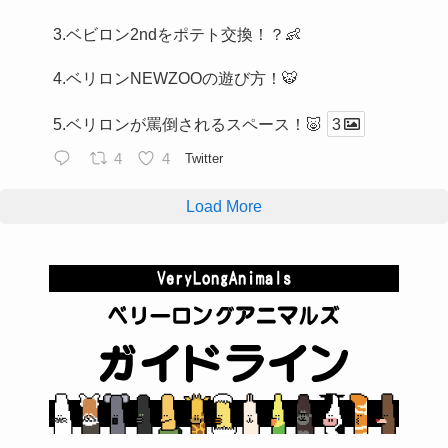
3.ベビロン2ndをポテト交換！？👶
4.ベリロンNEWZOOの遊び方！🐯
5.ベリロンが罵倒されるスペース！🐷
3
4
4
Twitter
Load More