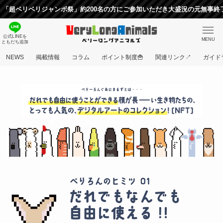
リベリジャンボ祭」約200名の方にご参加いただき大盛況の元無事終了いた
公式LINEを
MENU
ともだち追加
NEWS
掲載情報
コラム
ポイント制度🍟
関連リンク↗
ガイド