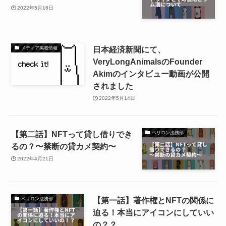
2022年5月16日
日本経済新聞にて、
メディア掲載情報
VeryLongAnimalsのFounder
Akimのインタビュー動画が公開
されました
2022年5月14日
【第二話】NFTって貸し借りでき
ベリロン法務部
るの？〜禁断の貸カメ契約〜
2022年4月21日
【第一話】著作権とNFTの関係に
ベリロン法務部
迫る！本当にアイコンにしていい
の？？