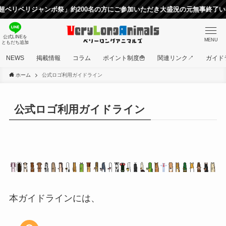
ベリジャンボ祭」約200名の方にご参加いただき大盛況の元無事終了いたし
公式LINEを
MENU
ともだち追加
NEWS
掲載情報
コラム
ポイント制度🍟
関連リンク↗
ガイド
ホーム
公式ロゴ利用ガイドライン
公式ロゴ利用ガイドライン
本ガイドラインには、