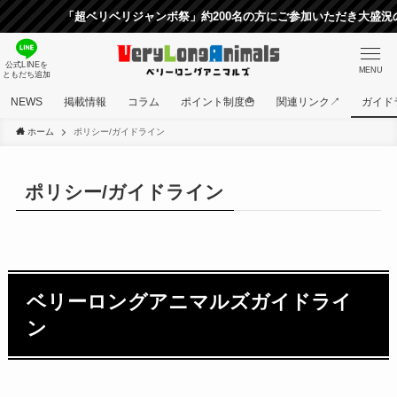
「超ベリベリジャンボ祭」約200名の方にご参加いただき大盛況
公式LINEを
MENU
ともだち追加
NEWS
掲載情報
コラム
ポイント制度🍟
関連リンク↗
ガイド
ホーム
ポリシー/ガイドライン
ポリシー/ガイドライン
ベリーロングアニマルズガイドライ
ン