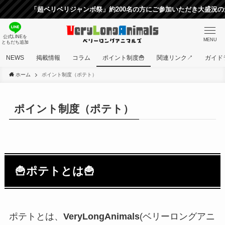
「超ベリベリジャンボ祭」約200名の方にご参加いただき大盛況の
公式LINEを
MENU
ともだち追加
NEWS
掲載情報
コラム
ポイント制度🍟
関連リンク↗
ガイド
ホーム
ポイント制度（ポテト）
ポイント制度（ポテト）
🍟ポテトとは🍟
ポテトとは、
VeryLongAnimals
(ベリーロングアニ