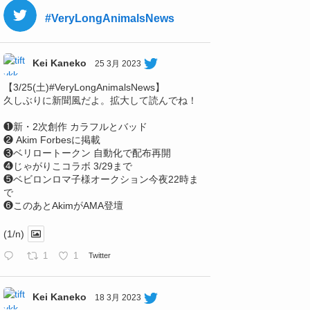
#VeryLongAnimalsNews
Kei Kaneko
25 3月 2023
【3/25(土)#VeryLongAnimalsNews】
久しぶりに新聞風だよ。拡大して読んでね！
❶新・2次創作 カラフルとバッド
❷ Akim Forbesに掲載
❸ベリロートークン 自動化で配布再開
❹じゃがりこコラボ 3/29まで
❺ベビロンロマ子様オークション今夜22時ま
で
❻このあとAkimがAMA登壇
(1/n)
1
1
Twitter
Kei Kaneko
18 3月 2023