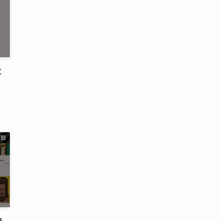
と
務部
迫