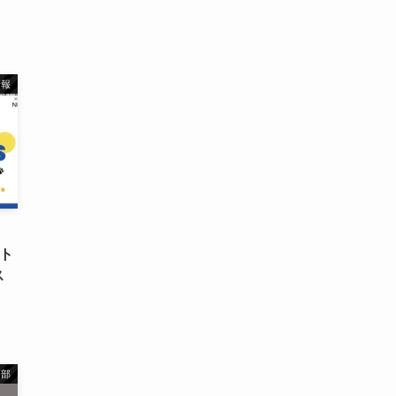
情報
クト
ス
務部