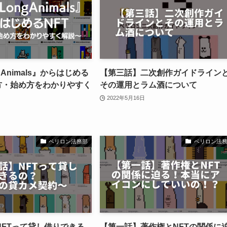
ngAnimals』からはじめる
【第三話】二次創作ガイドライン
い方・始め方をわかりやすく
その運用とラム酒について
2022年5月16日
ベリロン法務部
ベリロン法
NFTって貸し借りできる
【第一話】著作権とNFTの関係に