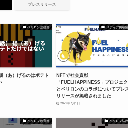
プレスリリース
ベリロン法務部
メディア掲載
 揚（あ）げるのはポテト
NFTで社会貢献
い
「FUELHAPPINESS」プロジェ
とベリロンのコラボについてプレ
リリースが掲載されました
2022年7月1日
ベリロン教育部
ベリロン法