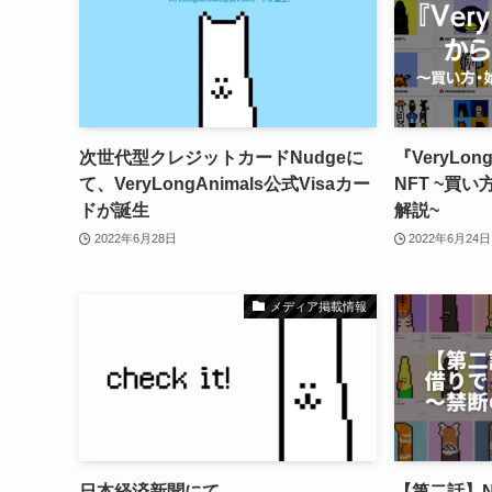
次世代型クレジットカードNudgeに
『VeryLo
て、VeryLongAnimals公式Visaカー
NFT ~買
ドが誕生
解説~
2022年6月28日
2022年6月24日
メディア掲載情報
日本経済新聞にて、
【第二話】