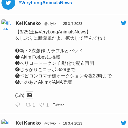
#VeryLongAnimalsNews
Kei Kaneko
@tiftykk
·
25 3月 2023
【3/25(土)#VeryLongAnimalsNews】
久しぶりに新聞風だよ。拡大して読んでね！
❶新・2次創作 カラフルとバッド
❷ Akim Forbesに掲載
❸ベリロートークン 自動化で配布再開
❹じゃがりこコラボ 3/29まで
❺ベビロンロマ子様オークション今夜22時まで
❻このあとAkimがAMA登壇
(1/n)
1
1
Twitter
Kei Kaneko
@tiftykk
·
18 3月 2023