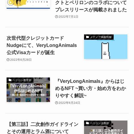
クトとベリロンのコラボについて
プレスリリースが掲載されました
2022年7月1日
次世代型クレジットカード
メディア掲載情報
Nudgeにて、VeryLongAnimals
公式Visaカードが誕生
2022年6月28日
『VeryLongAnimals』からはじ
ベリロン教育部
めるNFT ~買い方・始め方をわか
りやすく解説~
2022年6月24日
【第三話】二次創作ガイドライン
ベリロン法務部
とその運用とラム酒について