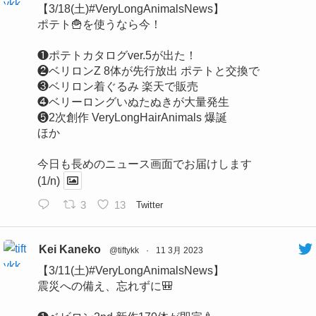
【3/18(土)#VeryLongAnimalsNews】
ポテト🍟を使うなら今！
❶ポテトカタログver.5が出た！
❷ベリロンZ 8体が先行放出 ポテトと交換で
❸ベリロン着ぐるみ 楽天で販売
❹ベリーロングいぬたぬきが大量発生
❺2次創作 VeryLongHairAnimals 爆誕
ほか
今日も長めのニュース画面でお届けします
(1/n)
3
13
Twitter
Kei Kaneko
@tiftykk
·
11 3月 2023
【3/11(土)#VeryLongAnimalsNews】
震災への備え、忘れずに🎒