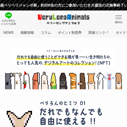
ベリジャンボ祭」約200名の方にご参加いただき大盛況の元無事終了いたし
公式LINEを
MENU
ともだち追加
NEWS
掲載情報
コラム
ポイント制度🍟
関連リンク↗
ガイド