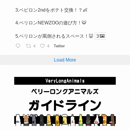
3.ベビロン2ndをポテト交換！？👶
4.ベリロンNEWZOOの遊び方！🐯
5.ベリロンが罵倒されるスペース！🐷
3
4
4
Twitter
Load More