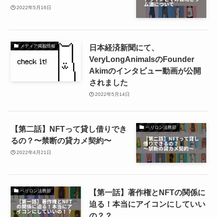
2022年5月16日
日本経済新聞にて、
メディア掲載情報
VeryLongAnimalsのFounder
Akimのインタビュー動画が公開
されました
2022年5月14日
【第二話】NFTって貸し借りでき
ベリロン法務部
るの？〜禁断の貸カメ契約〜
2022年4月21日
【第一話】著作権とNFTの関係に
ベリロン法務部
迫る！本当にアイコンにしていい
の？？