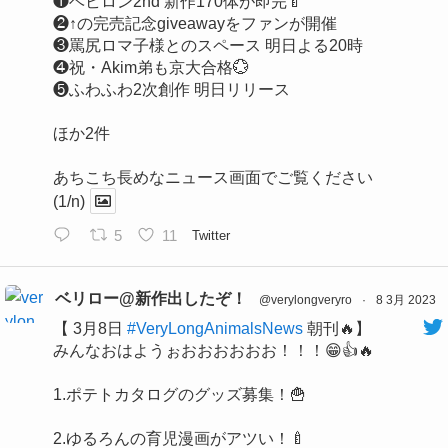
❶ベビロン2nd 新作170体が即完🍼
❷↑の完売記念giveawayをファンが開催
❸罵尻ロマ子様とのスペース 明日よる20時
❹祝・Akim弟も京大合格💮
❺ふわふわ2次創作 明日リリース
ほか2件
あちこち長めなニュース画面でご覧ください
(1/n)
5
11
Twitter
ベリロー@新作出したぞ！
@verylongveryro
·
8 3月 2023
【 3月8日
#VeryLongAnimalsNews
朝刊🔥】
みんなおはようぉおおおおおお！！！😁👍🔥
1.ポテトカタログのグッズ募集！🍟
2.ゆるろんの育児漫画がアツい！🍼