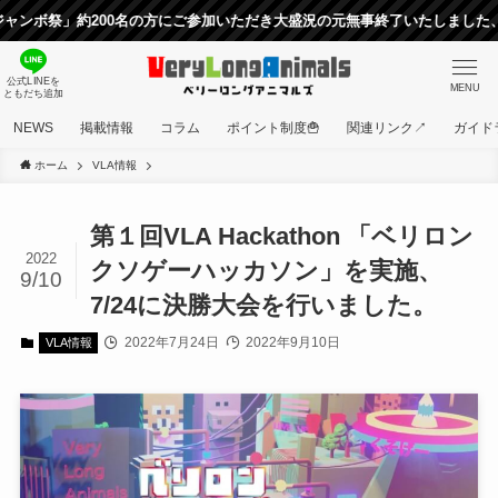
200名の方にご参加いただき大盛況の元無事終了いたしました、ご参加ご協
公式LINEを
MENU
ともだち追加
NEWS
掲載情報
コラム
ポイント制度🍟
関連リンク↗
ガイド
ホーム
VLA情報
第１回VLA Hackathon 「ベリロン
2022
クソゲーハッカソン」を実施、
9/10
7/24に決勝大会を行いました。
2022年7月24日
2022年9月10日
VLA情報