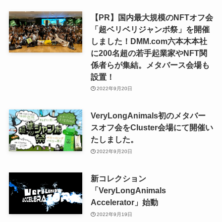
【PR】国内最大規模のNFTオフ会
「超ベリベリジャンボ祭」を開催
しました！DMM.com六本木本社
に200名超の若手起業家やNFT関
係者らが集結。メタバース会場も
設置！
2022年9月20日
VeryLongAnimals初のメタバー
スオフ会をCluster会場にて開催い
たしました。
2022年9月20日
新コレクション
「VeryLongAnimals
Accelerator」始動
2022年9月19日