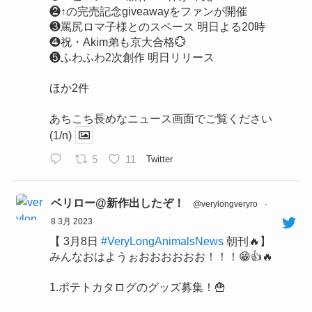
❷↑の完売記念giveawayをファンが開催
❸罵尻ロマ子様とのスペース 明日よる20時
❹祝・Akim弟も京大合格💮
❺ふわふわ2次創作 明日リリース
ほか2件
あちこち長めなニュース画面でご覧ください
(1/n)
5
11
Twitter
ベリロー@新作出したぞ！
@verylongveryro
·
8 3月 2023
【 3月8日
#VeryLongAnimalsNews
朝刊🔥】
みんなおはようぉおおおおおお！！！😁👍🔥
1.ポテトカタログのグッズ募集！🍟