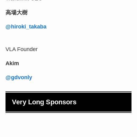
高場大樹
@hiroki_takaba
VLA Founder
Akim
@gdvonly
Very Long Sponsors