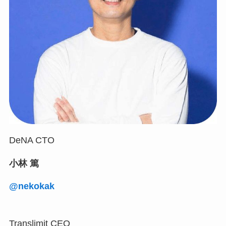
DeNA CTO
小林 篤
@nekokak
Translimit CEO