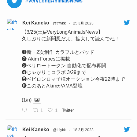
#VeryLongAnimalsNews
Kei Kaneko
@tiftykk
·
25 3月 2023
【3/25(土)#VeryLongAnimalsNews】
久しぶりに新聞風だよ。拡大して読んでね！
❶新・2次創作 カラフルとバッド
❷ Akim Forbesに掲載
❸ベリロートークン 自動化で配布再開
❹じゃがりこコラボ 3/29まで
❺ベビロンロマ子様オークション今夜22時まで
❻このあとAkimがAMA登壇
(1/n)
1
1
Twitter
Kei Kaneko
@tiftykk
·
18 3月 2023