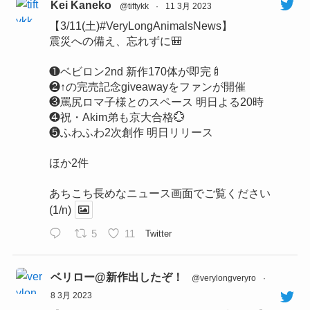
Kei Kaneko
@tiftykk
·
11 3月 2023
【3/11(土)#VeryLongAnimalsNews】
震災への備え、忘れずに🎒
❶ベビロン2nd 新作170体が即完🍼
❷↑の完売記念giveawayをファンが開催
❸罵尻ロマ子様とのスペース 明日よる20時
❹祝・Akim弟も京大合格💮
❺ふわふわ2次創作 明日リリース
ほか2件
あちこち長めなニュース画面でご覧ください
(1/n)
5
11
Twitter
ベリロー@新作出したぞ！
@verylongveryro
·
8 3月 2023