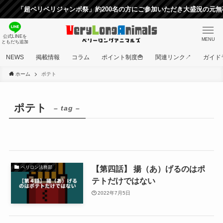
「超ベリベリジャンボ祭」約200名の方にご参加いただき大盛況の元無事
公式LINEを
MENU
ともだち追加
NEWS
掲載情報
コラム
ポイント制度🍟
関連リンク↗
ガイド
ホーム
ポテト
ポテト
– tag –
【第四話】 揚（あ）げるのはポ
ベリロン法務部
テトだけではない
2022年7月5日