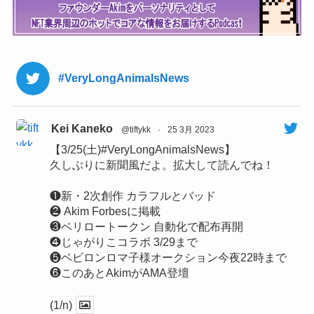
#VeryLongAnimalsNews
Kei Kaneko
@tiftykk
·
25 3月 2023
【3/25(土)#VeryLongAnimalsNews】
久しぶりに新聞風だよ。拡大して読んでね！
❶新・2次創作 カラフルとバッド
❷ Akim Forbesに掲載
❸ベリロートークン 自動化で配布再開
❹じゃがりこコラボ 3/29まで
❺ベビロンロマ子様オークション今夜22時まで
❻このあとAkimがAMA登壇
(1/n)