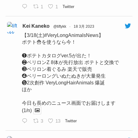
1
1
Twitter
Kei Kaneko
@tiftykk
·
18 3月 2023
【3/18(土)#VeryLongAnimalsNews】
ポテト🍟を使うなら今！
❶ポテトカタログver.5が出た！
❷ベリロンZ 8体が先行放出 ポテトと交換で
❸ベリロン着ぐるみ 楽天で販売
❹ベリーロングいぬたぬきが大量発生
❺2次創作 VeryLongHairAnimals 爆誕
ほか
今日も長めのニュース画面でお届けします
(1/n)
3
13
Twitter