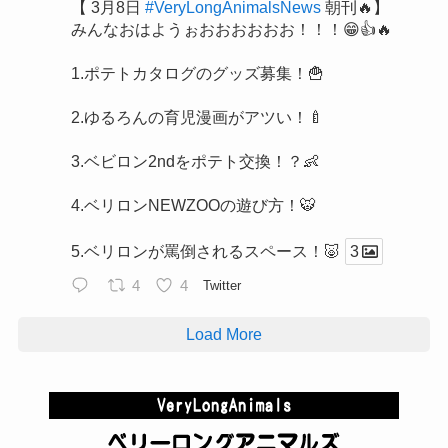
【 3月8日
#VeryLongAnimalsNews
朝刊🔥】
みんなおはようぉおおおおおお！！！😁👍🔥
1.ポテトカタログのグッズ募集！🍟
2.ゆるろんの育児漫画がアツい！🍼
3.ベビロン2ndをポテト交換！？👶
4.ベリロンNEWZOOの遊び方！🐯
5.ベリロンが罵倒されるスペース！🐷
3
4
4
Twitter
Load More