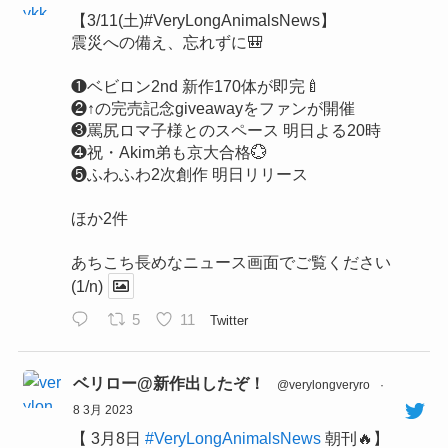
【3/11(土)#VeryLongAnimalsNews】
震災への備え、忘れずに🎒
❶ベビロン2nd 新作170体が即完🍼
❷↑の完売記念giveawayをファンが開催
❸罵尻ロマ子様とのスペース 明日よる20時
❹祝・Akim弟も京大合格💮
❺ふわふわ2次創作 明日リリース
ほか2件
あちこち長めなニュース画面でご覧ください
(1/n)
5
11
Twitter
ベリロー@新作出したぞ！
@verylongveryro
·
8 3月 2023
【 3月8日
#VeryLongAnimalsNews
朝刊🔥】