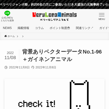
リジャンボ祭」約200名の方にご参加いただき大盛況の元無事終了いたしまし
公式LINEを
MENU
ともだち追加
NEWS
掲載情報
コラム
ポイント制度🍟
関連リンク↗
ガイド
ホーム
背景ありベクターデータNo.1-96
2022
11/08
＋ガイネンアニマル
2022年11月8日
2022年11月8日