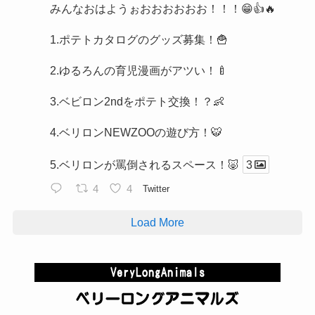
みんなおはようぉおおおおおお！！！😁👍🔥
1.ポテトカタログのグッズ募集！🍟
2.ゆるろんの育児漫画がアツい！🍼
3.ベビロン2ndをポテト交換！？👶
4.ベリロンNEWZOOの遊び方！🐯
5.ベリロンが罵倒されるスペース！🐷
3
4
4
Twitter
Load More