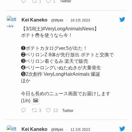
1
1
Twitter
Kei Kaneko
@tiftykk
·
18 3月 2023
【3/18(土)#VeryLongAnimalsNews】
ポテト🍟を使うなら今！
❶ポテトカタログver.5が出た！
❷ベリロンZ 8体が先行放出 ポテトと交換で
❸ベリロン着ぐるみ 楽天で販売
❹ベリーロングいぬたぬきが大量発生
❺2次創作 VeryLongHairAnimals 爆誕
ほか
今日も長めのニュース画面でお届けします
(1/n)
3
13
Twitter
Kei Kaneko
@tiftykk
·
11 3月 2023