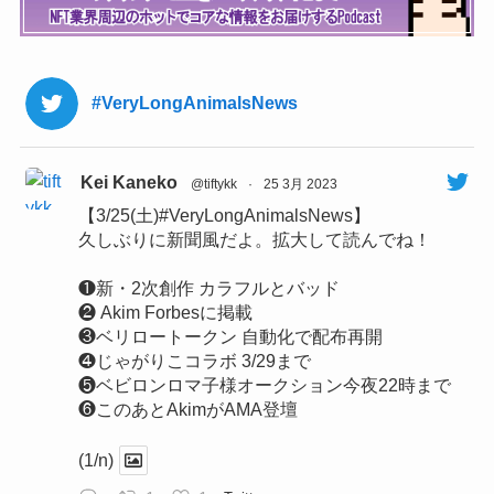
#VeryLongAnimalsNews
Kei Kaneko
@tiftykk
·
25 3月 2023
【3/25(土)#VeryLongAnimalsNews】
久しぶりに新聞風だよ。拡大して読んでね！
❶新・2次創作 カラフルとバッド
❷ Akim Forbesに掲載
❸ベリロートークン 自動化で配布再開
❹じゃがりこコラボ 3/29まで
❺ベビロンロマ子様オークション今夜22時まで
❻このあとAkimがAMA登壇
(1/n)