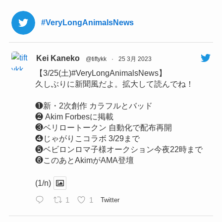
#VeryLongAnimalsNews
Kei Kaneko
@tiftykk
·
25 3月 2023
【3/25(土)#VeryLongAnimalsNews】
久しぶりに新聞風だよ。拡大して読んでね！
❶新・2次創作 カラフルとバッド
❷ Akim Forbesに掲載
❸ベリロートークン 自動化で配布再開
❹じゃがりこコラボ 3/29まで
❺ベビロンロマ子様オークション今夜22時まで
❻このあとAkimがAMA登壇
(1/n)
1
1
Twitter