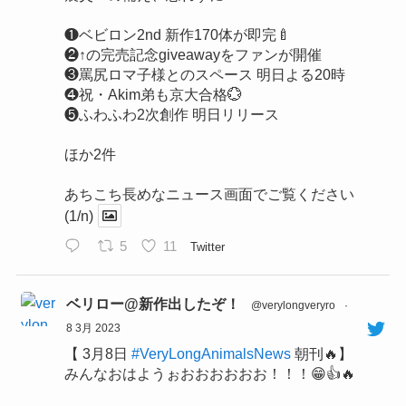
❶ベビロン2nd 新作170体が即完🍼
❷↑の完売記念giveawayをファンが開催
❸罵尻ロマ子様とのスペース 明日よる20時
❹祝・Akim弟も京大合格💮
❺ふわふわ2次創作 明日リリース
ほか2件
あちこち長めなニュース画面でご覧ください
(1/n)
5
11
Twitter
ベリロー@新作出したぞ！
@verylongveryro
·
8 3月 2023
【 3月8日
#VeryLongAnimalsNews
朝刊🔥】
みんなおはようぉおおおおおお！！！😁👍🔥