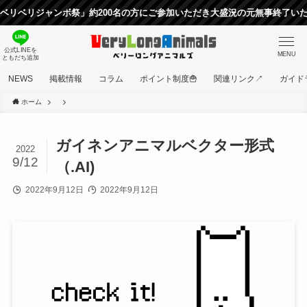
リジャンボ祭」約200名の方にご参加いただき大盛況の元無事終了いたしま
公式LINEを
MENU
ともだち追加
NEWS
掲載情報
コラム
ポイント制度🍟
関連リンク↗
ガイド
ホーム
ガイネンアニマルベクター形式
2022
9/12
（.AI)
2022年9月12日
2022年9月12日