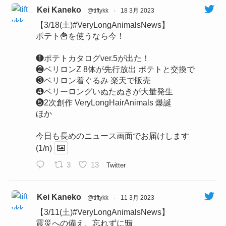
Kei Kaneko
@tiftykk
·
18 3月 2023
【3/18(土)#VeryLongAnimalsNews】
ポテト🍟を使うなら今！
❶ポテトカタログver.5が出た！
❷ベリロンZ 8体が先行放出 ポテトと交換で
❸ベリロン着ぐるみ 楽天で販売
❹ベリーロングいぬたぬきが大量発生
❺2次創作 VeryLongHairAnimals 爆誕
ほか
今日も長めのニュース画面でお届けします
(1/n)
3
13
Twitter
Kei Kaneko
@tiftykk
·
11 3月 2023
【3/11(土)#VeryLongAnimalsNews】
震災への備え、忘れずに🎒