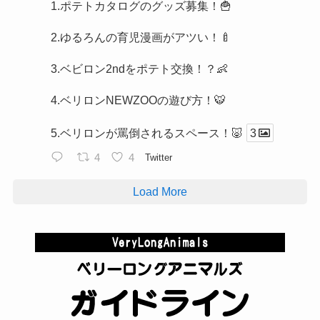
1.ポテトカタログのグッズ募集！🍟
2.ゆるろんの育児漫画がアツい！🍼
3.ベビロン2ndをポテト交換！？👶
4.ベリロンNEWZOOの遊び方！🐯
5.ベリロンが罵倒されるスペース！🐷
3
4
4
Twitter
Load More