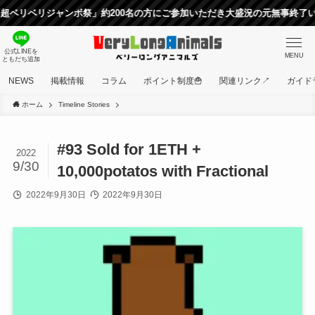
ベリジャンボ祭」約200名の方にご参加いただき大盛況の元無事終了いたし
公式LINEを
MENU
ともだち追加
NEWS
掲載情報
コラム
ポイント制度🍟
関連リンク↗
ガイド
ホーム
Timeline Stories
#93 Sold for 1ETH +
2022
9/30
10,000potatos with Fractional
2022年9月30日
2022年9月30日