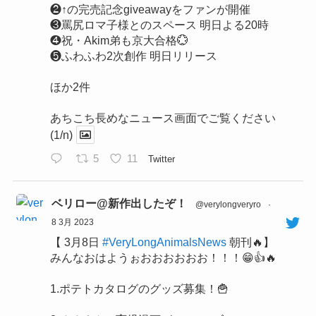
❷↑の完売記念giveawayをファンが開催
❸罵尻ロマ子様とのスペース 明日よる20時
❹祝・Akim弟も京大合格💮
❺ふわふわ2次創作 明日リリース
ほか2件
あちこち長めなニュース画面でご覧ください
(1/n)
5
11
Twitter
ベリロー@新作出したぞ！
@verylongveryro
·
8 3月 2023
【 3月8日
#VeryLongAnimalsNews
朝刊🔥】
みんなおはようぉおおおおおお！！！😁👍🔥
1.ポテトカタログのグッズ募集！🍟