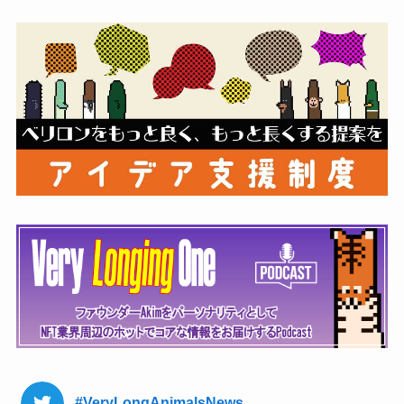
#VeryLongAnimalsNews