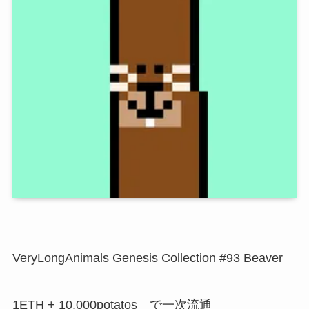
VeryLongAnimals Genesis Collection #93 Beaver
1ETH + 10,000potatos で一次流通