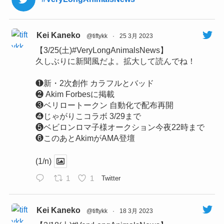
Kei Kaneko
@tiftykk
·
25 3月 2023
【3/25(土)#VeryLongAnimalsNews】
久しぶりに新聞風だよ。拡大して読んでね！
❶新・2次創作 カラフルとバッド
❷ Akim Forbesに掲載
❸ベリロートークン 自動化で配布再開
❹じゃがりこコラボ 3/29まで
❺ベビロンロマ子様オークション今夜22時まで
❻このあとAkimがAMA登壇
(1/n)
1
1
Twitter
Kei Kaneko
@tiftykk
·
18 3月 2023