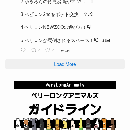
2.ゆるろんの育児漫画がアツい！🍼
3.ベビロン2ndをポテト交換！？👶
4.ベリロンNEWZOOの遊び方！🐯
5.ベリロンが罵倒されるスペース！🐷
3
4
4
Twitter
Load More