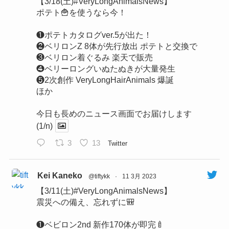
【3/18(土)#VeryLongAnimalsNews】
ポテト🍟を使うなら今！
❶ポテトカタログver.5が出た！
❷ベリロンZ 8体が先行放出 ポテトと交換で
❸ベリロン着ぐるみ 楽天で販売
❹ベリーロングいぬたぬきが大量発生
❺2次創作 VeryLongHairAnimals 爆誕
ほか
今日も長めのニュース画面でお届けします
(1/n)
3
13
Twitter
Kei Kaneko
@tiftykk
·
11 3月 2023
【3/11(土)#VeryLongAnimalsNews】
震災への備え、忘れずに🎒
❶ベビロン2nd 新作170体が即完🍼