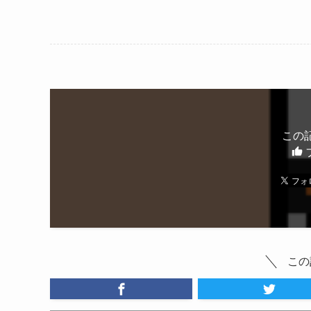
この
この