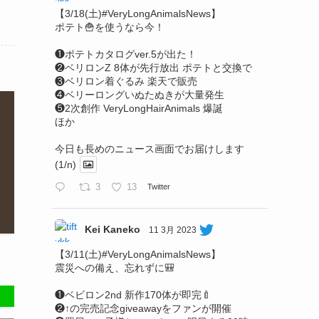
【3/18(土)#VeryLongAnimalsNews】
ポテト🍟を使うなら今！
❶ポテトカタログver.5が出た！
❷ベリロンZ 8体が先行放出 ポテトと交換で
❸ベリロン着ぐるみ 楽天で販売
❹ベリーロングいぬたぬきが大量発生
❺2次創作 VeryLongHairAnimals 爆誕
ほか
今日も長めのニュース画面でお届けします
(1/n)
3
13
Twitter
Kei Kaneko
11 3月 2023
【3/11(土)#VeryLongAnimalsNews】
震災への備え、忘れずに🎒
❶ベビロン2nd 新作170体が即完🍼
❷↑の完売記念giveawayをファンが開催