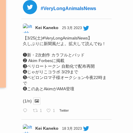
#VeryLongAnimalsNews
Kei Kaneko
25 3月 2023
【3/25(土)#VeryLongAnimalsNews】
久しぶりに新聞風だよ。拡大して読んでね！
❶新・2次創作 カラフルとバッド
❷ Akim Forbesに掲載
❸ベリロートークン 自動化で配布再開
❹じゃがりこコラボ 3/29まで
❺ベビロンロマ子様オークション今夜22時ま
で
❻このあとAkimがAMA登壇
(1/n)
1
1
Twitter
Kei Kaneko
18 3月 2023