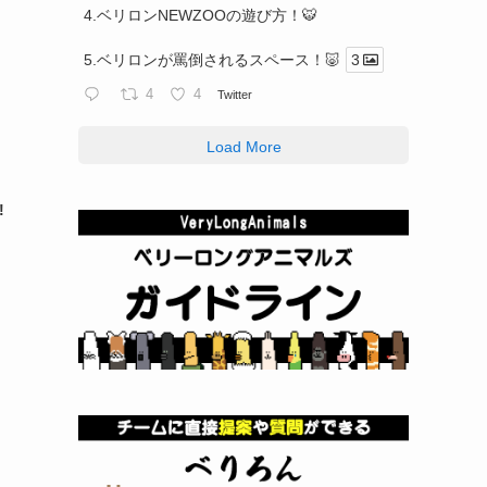
4.ベリロンNEWZOOの遊び方！🐯
5.ベリロンが罵倒されるスペース！🐷
3
4
4
Twitter
Load More
!