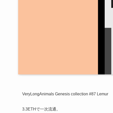
VeryLongAnimals Genesis collection #87 Lemur
3.3ETHで一次流通。