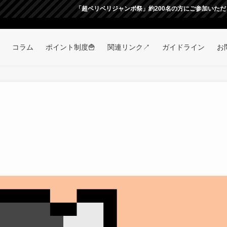
「超ベリベリジャンボ祭」約200名の方にご参加いただき大盛況の元無
コラム
ポイント制度🍟
関連リンク↗
ガイドライン
お