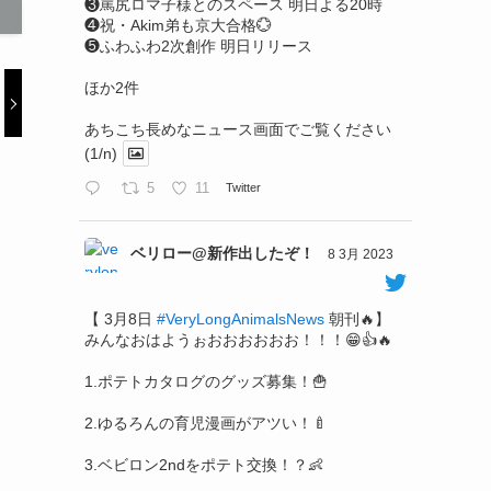
❸罵尻ロマ子様とのスペース 明日よる20時
❹祝・Akim弟も京大合格💮
❺ふわふわ2次創作 明日リリース
ほか2件
あちこち長めなニュース画面でご覧ください
(1/n)
5
11
Twitter
ベリロー@新作出したぞ！
8 3月 2023
【 3月8日
#VeryLongAnimalsNews
朝刊🔥】
みんなおはようぉおおおおおお！！！😁👍🔥
1.ポテトカタログのグッズ募集！🍟
2.ゆるろんの育児漫画がアツい！🍼
3.ベビロン2ndをポテト交換！？👶