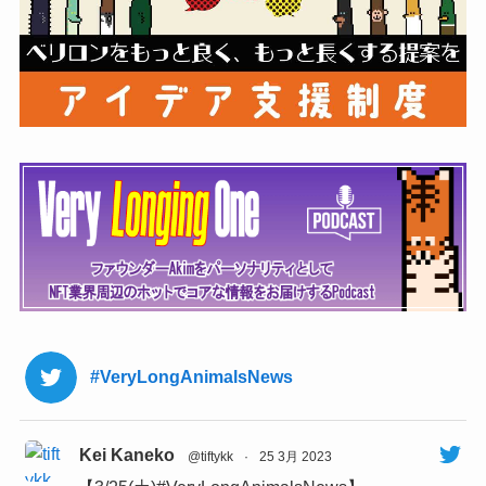
#VeryLongAnimalsNews
Kei Kaneko
@tiftykk
·
25 3月 2023