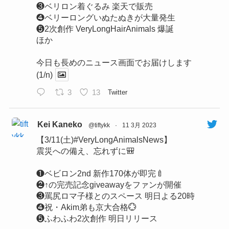
❸ベリロン着ぐるみ 楽天で販売
❹ベリーロングいぬたぬきが大量発生
❺2次創作 VeryLongHairAnimals 爆誕
ほか
今日も長めのニュース画面でお届けします
(1/n)
3
13
Twitter
Kei Kaneko
@tiftykk
·
11 3月 2023
【3/11(土)#VeryLongAnimalsNews】
震災への備え、忘れずに🎒
❶ベビロン2nd 新作170体が即完🍼
❷↑の完売記念giveawayをファンが開催
❸罵尻ロマ子様とのスペース 明日よる20時
❹祝・Akim弟も京大合格💮
❺ふわふわ2次創作 明日リリース