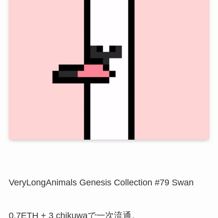
VeryLongAnimals Genesis Collection #79 Swan
0.7ETH + 3 chikuwaで一次流通。