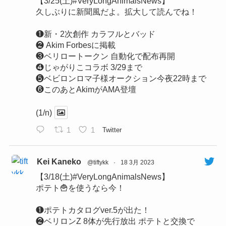
【3/25(土)#VeryLongAnimalsNews】
久しぶりに新聞風だよ。拡大して読んでね！
❶新・2次創作 カラフルとバッド
❷ Akim Forbesに掲載
❸ベリロートークン 自動化で配布再開
❹じゃがりこコラボ 3/29まで
❺ベビロンロマ子様オークション今夜22時まで
❻このあとAkimがAMA登壇
(1/n)
1
1
Twitter
Kei Kaneko
@tiftykk
·
18 3月 2023
【3/18(土)#VeryLongAnimalsNews】
ポテト🍟を使うなら今！
❶ポテトカタログver.5が出た！
❷ベリロンZ 8体が先行放出 ポテトと交換で