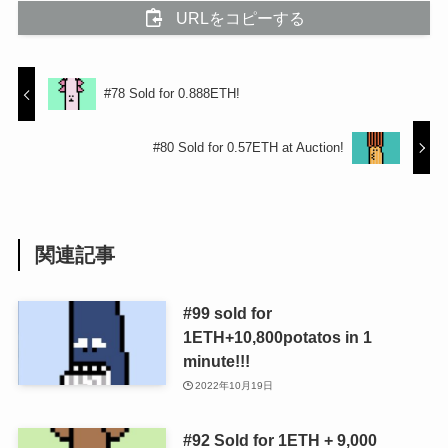
URLをコピーする
#78 Sold for 0.888ETH!
#80 Sold for 0.57ETH at Auction!
関連記事
#99 sold for
1ETH+10,800potatos in 1
minute!!!
2022年10月19日
#92 Sold for 1ETH + 9,000