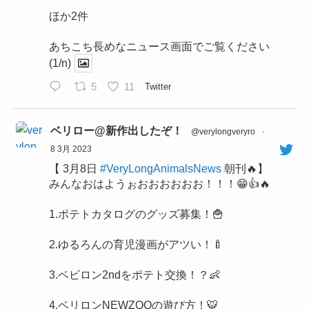
ほか2件
あちこち長めなニュース画面でご覧ください
(1/n)
5
11
Twitter
ベリロー@新作出したぞ！
@verylongveryro
·
8 3月 2023
【 3月8日
#VeryLongAnimalsNews
朝刊🔥】
みんなおはようぉおおおおおお！！！😁👍🔥
1.ポテトカタログのグッズ募集！🍟
2.ゆるろんの育児漫画がアツい！🍼
3.ベビロン2ndをポテト交換！？👶
4.ベリロンNEWZOOの遊び方！🐯