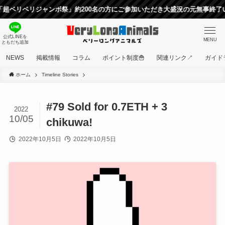
リベリジャンボ祭」約200名の方にご参加いただき大盛況の元無事終了いた
公式LINEを
MENU
ともだち追加
NEWS
掲載情報
コラム
ポイント制度🍟
関連リンク↗
ガイド
ホーム
Timeline Stories
#79 Sold for 0.7ETH + 3
2022
10/05
chikuwa!
2022年10月5日
2022年10月5日