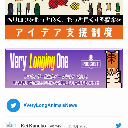
#VeryLongAnimalsNews
Kei Kaneko
@tiftykk
·
25 3月 2023