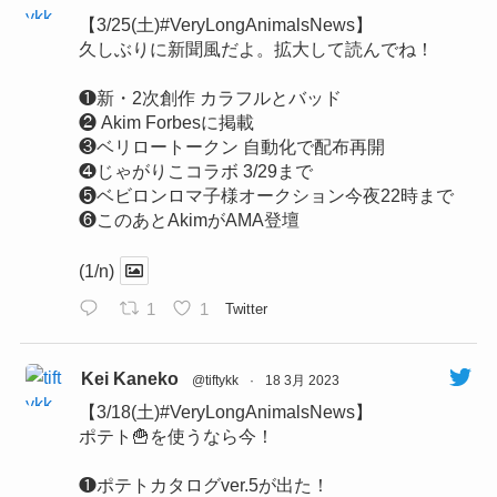
【3/25(土)#VeryLongAnimalsNews】
久しぶりに新聞風だよ。拡大して読んでね！
❶新・2次創作 カラフルとバッド
❷ Akim Forbesに掲載
❸ベリロートークン 自動化で配布再開
❹じゃがりこコラボ 3/29まで
❺ベビロンロマ子様オークション今夜22時まで
❻このあとAkimがAMA登壇
(1/n)
1
1
Twitter
Kei Kaneko
@tiftykk
·
18 3月 2023
【3/18(土)#VeryLongAnimalsNews】
ポテト🍟を使うなら今！
❶ポテトカタログver.5が出た！