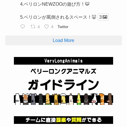
4.ベリロンNEWZOOの遊び方！🐯
5.ベリロンが罵倒されるスペース！🐷
3
4
4
Twitter
Load More