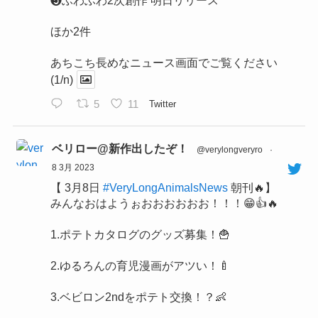
❺ふわふわ2次創作 明日リリース
ほか2件
あちこち長めなニュース画面でご覧ください
(1/n)
5
11
Twitter
ベリロー@新作出したぞ！
@verylongveryro
·
8 3月 2023
【 3月8日
#VeryLongAnimalsNews
朝刊🔥】
みんなおはようぉおおおおおお！！！😁👍🔥
1.ポテトカタログのグッズ募集！🍟
2.ゆるろんの育児漫画がアツい！🍼
3.ベビロン2ndをポテト交換！？👶