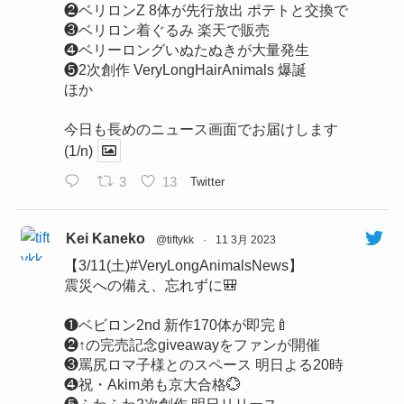
❷ベリロンZ 8体が先行放出 ポテトと交換で
❸ベリロン着ぐるみ 楽天で販売
❹ベリーロングいぬたぬきが大量発生
❺2次創作 VeryLongHairAnimals 爆誕
ほか
今日も長めのニュース画面でお届けします
(1/n)
3
13
Twitter
Kei Kaneko
@tiftykk
·
11 3月 2023
【3/11(土)#VeryLongAnimalsNews】
震災への備え、忘れずに🎒
❶ベビロン2nd 新作170体が即完🍼
❷↑の完売記念giveawayをファンが開催
❸罵尻ロマ子様とのスペース 明日よる20時
❹祝・Akim弟も京大合格💮