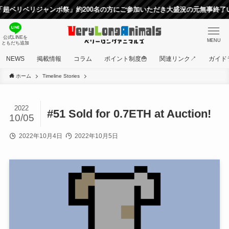
リベリジャンボ祭」約200名の方にご参加いただき大盛況の元無事終了いた
公式LINEを
MENU
ともだち追加
NEWS
掲載情報
コラム
ポイント制度🍟
関連リンク↗
ガイド
ホーム
Timeline Stories
2022
#51 Sold for 0.7ETH at Auction!
10/05
2022年10月4日
2022年10月5日