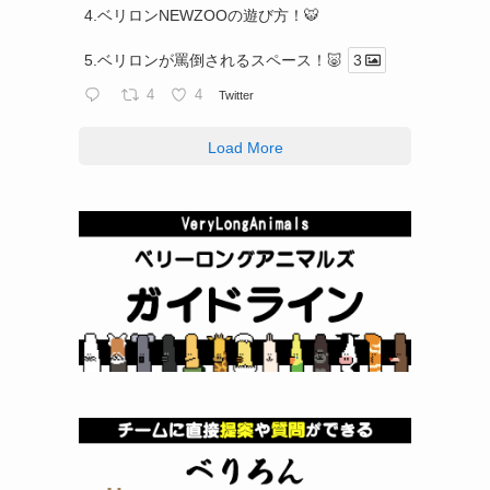
4.ベリロンNEWZOOの遊び方！🐯
5.ベリロンが罵倒されるスペース！🐷
3
4
4
Twitter
Load More