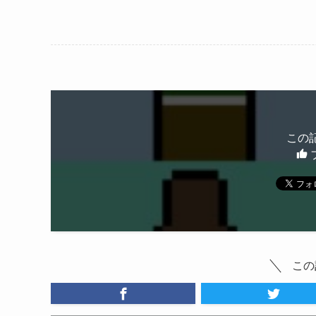
この
この