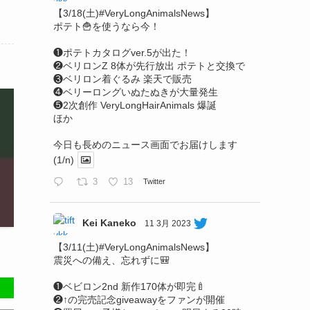
【3/18(土)#VeryLongAnimalsNews】
ポテト🍟を使うなら今！
❶ポテトカタログver.5が出た！
❷ベリロンZ 8体が先行放出 ポテトと交換で
❸ベリロン着ぐるみ 楽天で販売
❹ベリーロングいぬたぬきが大量発生
❺2次創作 VeryLongHairAnimals 爆誕
ほか
今日も長めのニュース画面でお届けします
(1/n)
3
13
Twitter
Kei Kaneko
11 3月 2023
【3/11(土)#VeryLongAnimalsNews】
震災への備え、忘れずに🎒
❶ベビロン2nd 新作170体が即完🍼
❷↑の完売記念giveawayをファンが開催