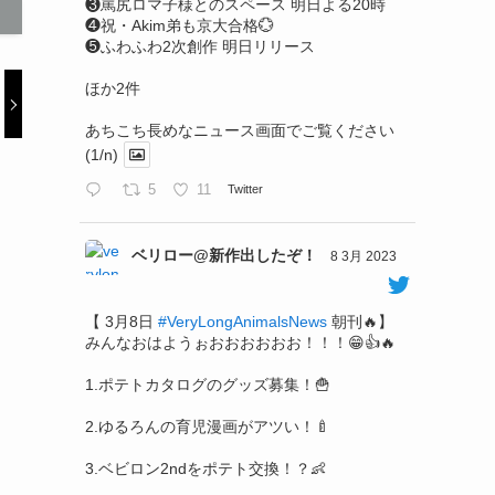
❸罵尻ロマ子様とのスペース 明日よる20時
❹祝・Akim弟も京大合格💮
❺ふわふわ2次創作 明日リリース
ほか2件
あちこち長めなニュース画面でご覧ください
(1/n)
5
11
Twitter
ベリロー@新作出したぞ！
8 3月 2023
【 3月8日
#VeryLongAnimalsNews
朝刊🔥】
みんなおはようぉおおおおおお！！！😁👍🔥
1.ポテトカタログのグッズ募集！🍟
2.ゆるろんの育児漫画がアツい！🍼
3.ベビロン2ndをポテト交換！？👶