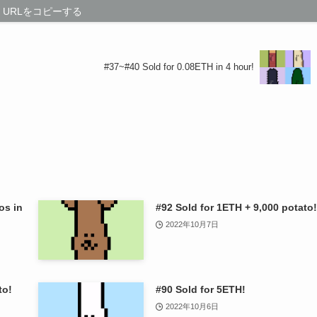
URLをコピーする
#37~#40 Sold for 0.08ETH in 4 hour!
os in
#92 Sold for 1ETH + 9,000 potato!
2022年10月7日
to!
#90 Sold for 5ETH!
2022年10月6日