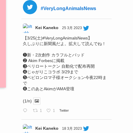
#VeryLongAnimalsNews
Kei Kaneko
25 3月 2023
【3/25(土)#VeryLongAnimalsNews】
久しぶりに新聞風だよ。拡大して読んでね！
❶新・2次創作 カラフルとバッド
❷ Akim Forbesに掲載
❸ベリロートークン 自動化で配布再開
❹じゃがりこコラボ 3/29まで
❺ベビロンロマ子様オークション今夜22時ま
で
❻このあとAkimがAMA登壇
(1/n)
1
1
Twitter
Kei Kaneko
18 3月 2023