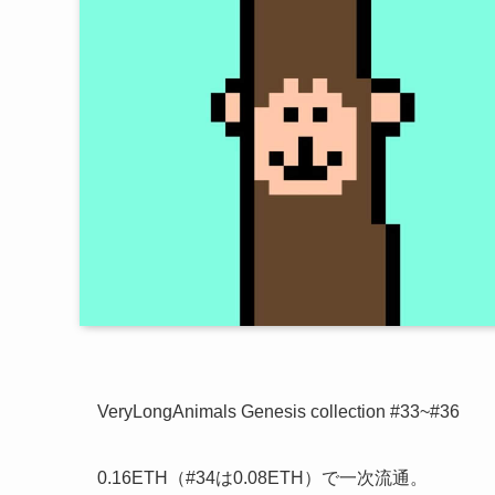
VeryLongAnimals Genesis collection #33~#36
0.16ETH（#34は0.08ETH）で一次流通。