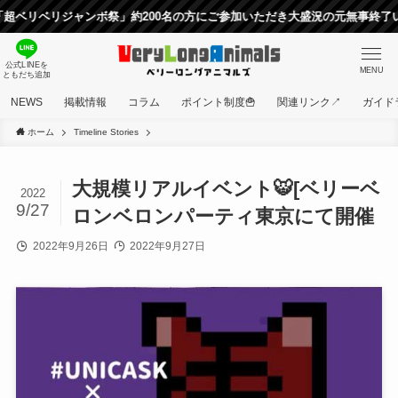
ベリジャンボ祭」約200名の方にご参加いただき大盛況の元無事終了いたし
公式LINEを
MENU
ともだち追加
NEWS
掲載情報
コラム
ポイント制度🍟
関連リンク↗
ガイド
ホーム
Timeline Stories
大規模リアルイベント🐯[ベリーベ
2022
9/27
ロンベロンパーティ東京にて開催
2022年9月26日
2022年9月27日