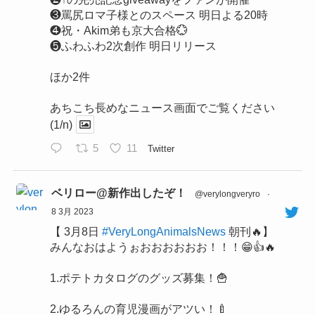
❸罵尻ロマ子様とのスペース 明日よる20時
❹祝・Akim弟も京大合格💮
❺ふわふわ2次創作 明日リリース
ほか2件
あちこち長めなニュース画面でご覧ください
(1/n)
5
11
Twitter
ベリロー@新作出したぞ！
@verylongveryro
·
8 3月 2023
【 3月8日
#VeryLongAnimalsNews
朝刊🔥】
みんなおはようぉおおおおおお！！！😁👍🔥
1.ポテトカタログのグッズ募集！🍟
2.ゆるろんの育児漫画がアツい！🍼