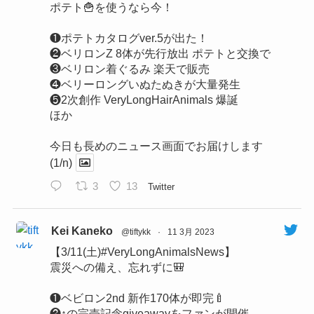
ポテト🍟を使うなら今！
❶ポテトカタログver.5が出た！
❷ベリロンZ 8体が先行放出 ポテトと交換で
❸ベリロン着ぐるみ 楽天で販売
❹ベリーロングいぬたぬきが大量発生
❺2次創作 VeryLongHairAnimals 爆誕
ほか
今日も長めのニュース画面でお届けします
(1/n)
3
13
Twitter
Kei Kaneko
@tiftykk
·
11 3月 2023
【3/11(土)#VeryLongAnimalsNews】
震災への備え、忘れずに🎒
❶ベビロン2nd 新作170体が即完🍼
❷↑の完売記念giveawayをファンが開催