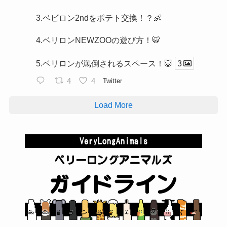
3.ベビロン2ndをポテト交換！？👶
4.ベリロンNEWZOOの遊び方！🐯
5.ベリロンが罵倒されるスペース！🐷
3
4
4
Twitter
Load More