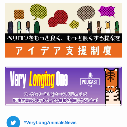
#VeryLongAnimalsNews