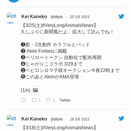
Kei Kaneko
@tiftykk
·
25 3月 2023
【3/25(土)#VeryLongAnimalsNews】
久しぶりに新聞風だよ。拡大して読んでね！
❶新・2次創作 カラフルとバッド
❷ Akim Forbesに掲載
❸ベリロートークン 自動化で配布再開
❹じゃがりこコラボ 3/29まで
❺ベビロンロマ子様オークション今夜22時まで
❻このあとAkimがAMA登壇
(1/n)
1
1
Twitter
Kei Kaneko
@tiftykk
·
18 3月 2023
【3/18(土)#VeryLongAnimalsNews】