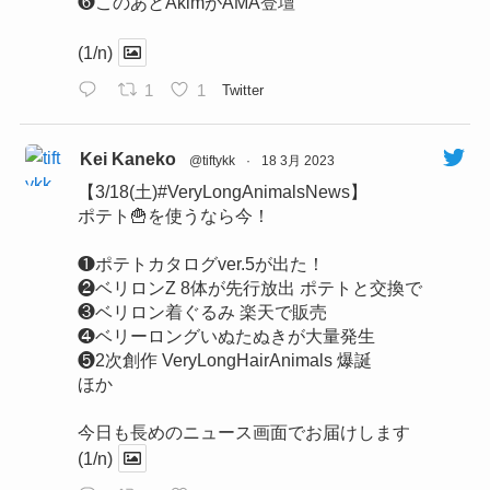
❻このあとAkimがAMA登壇
(1/n)
1
1
Twitter
Kei Kaneko
@tiftykk
·
18 3月 2023
【3/18(土)#VeryLongAnimalsNews】
ポテト🍟を使うなら今！
❶ポテトカタログver.5が出た！
❷ベリロンZ 8体が先行放出 ポテトと交換で
❸ベリロン着ぐるみ 楽天で販売
❹ベリーロングいぬたぬきが大量発生
❺2次創作 VeryLongHairAnimals 爆誕
ほか
今日も長めのニュース画面でお届けします
(1/n)