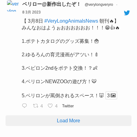
ベリロー@新作出したぞ！
@verylongveryro
·
8 3月 2023
【 3月8日
#VeryLongAnimalsNews
朝刊🔥】
みんなおはようぉおおおおおお！！！😁👍🔥
1.ポテトカタログのグッズ募集！🍟
2.ゆるろんの育児漫画がアツい！🍼
3.ベビロン2ndをポテト交換！？👶
4.ベリロンNEWZOOの遊び方！🐯
5.ベリロンが罵倒されるスペース！🐷
3
4
4
Twitter
Load More