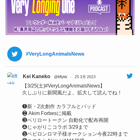
#VeryLongAnimalsNews
Kei Kaneko
@tiftykk
·
25 3月 2023
【3/25(土)#VeryLongAnimalsNews】
久しぶりに新聞風だよ。拡大して読んでね！
❶新・2次創作 カラフルとバッド
❷ Akim Forbesに掲載
❸ベリロートークン 自動化で配布再開
❹じゃがりこコラボ 3/29まで
❺ベビロンロマ子様オークション今夜22時まで