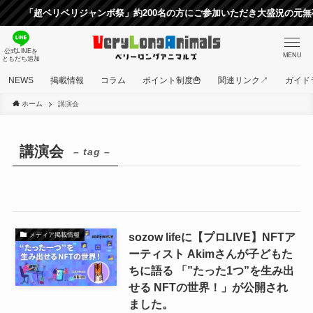
「超ベリベリジャンボ祭」約200名の方にご参加いただき大盛況の元無事
公式LINEを
MENU
ともだち追加
NEWS
掲載情報
コラム
ポイント制度🍟
関連リンク↗
ガイド
ホーム
講演会
講演会
– tag –
sozow lifeに【プロLIVE】NFTア
メディア掲載情報
ーティスト Akimさんが子どもた
ちに語る 「”たった1つ”を生み出
せる NFTの世界！」が公開され
ました。