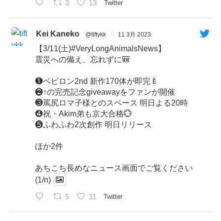
3
13
Twitter
Kei Kaneko
@tiftykk
·
11 3月 2023
【3/11(土)#VeryLongAnimalsNews】
震災への備え、忘れずに🎒
❶ベビロン2nd 新作170体が即完🍼
❷↑の完売記念giveawayをファンが開催
❸罵尻ロマ子様とのスペース 明日よる20時
❹祝・Akim弟も京大合格💮
❺ふわふわ2次創作 明日リリース
ほか2件
あちこち長めなニュース画面でご覧ください
(1/n)
5
11
Twitter