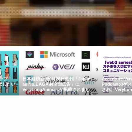
新聞9月26日朝刊「Japan
Accenture Ventures Japan
.1 AGAIN全面広告」に
PodcastのゲストとしてAkimが招
ongAnimalsが掲載されまし
され、VeryLongAnimalsのコミ
ティについてディスカッションし..