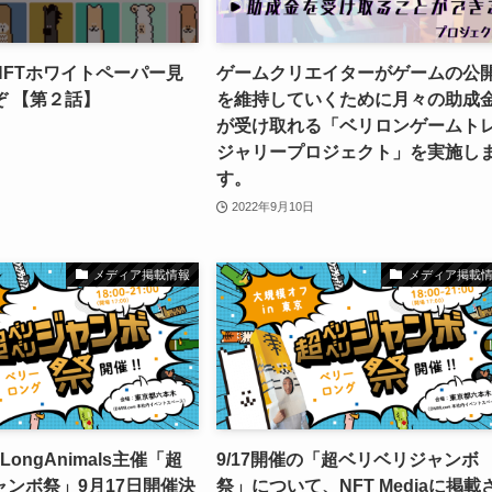
NFTホワイトペーパー見
ゲームクリエイターがゲームの公
ぞ 【第２話】
を維持していくために月々の助成
が受け取れる「ベリロンゲームト
ジャリープロジェクト」を実施し
す。
2022年9月10日
メディア掲載情報
メディア掲載
LongAnimals主催「超
9/17開催の「超ベリベリジャンボ
ンボ祭」9月17日開催決
祭」について、NFT Mediaに掲載