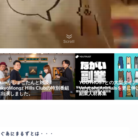
Scroll
と対談！
YOUTRUSTとの大型タイアップ！
日本経済
s Clubの特別番組
VeryLongAnimalsを更に伸ばしたい
as No
副業人材募集
VeryL
た。