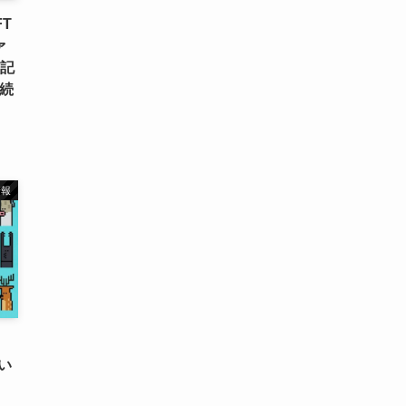
FT
ァ
開記
連続
情報
たい