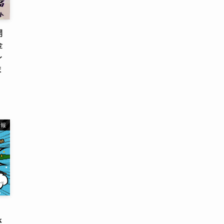
開
金
レ
ま
情報
さ