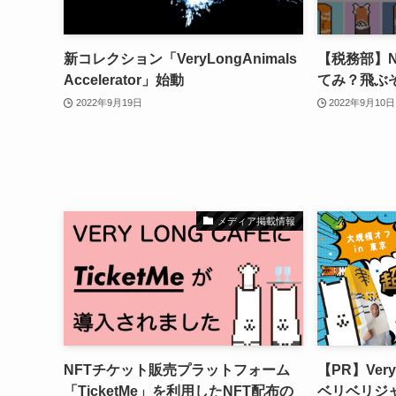
新コレクション「VeryLongAnimals
【税務部】
Accelerator」始動
てみ？飛ぶ
2022年9月19日
2022年9月10日
メディア掲載情報
NFTチケット販売プラットフォーム
【PR】Very
「TicketMe」を利用したNFT配布の
ベリベリジャ