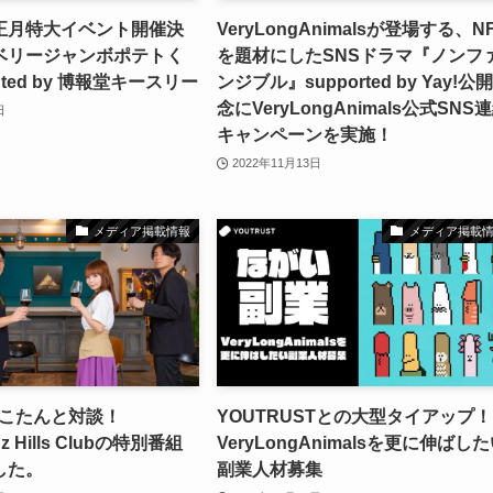
正月特大イベント開催決
VeryLongAnimalsが登場する、N
ベリージャンボポテトく
を題材にしたSNSドラマ『ノンフ
ented by 博報堂キースリー
ンジブル』supported by Yay!公
念にVeryLongAnimals公式SNS
日
キャンペーンを実施！
2022年11月13日
メディア掲載情報
メディア掲載
ょこたんと対談！
YOUTRUSTとの大型タイアップ！
z Hills Clubの特別番組
VeryLongAnimalsを更に伸ばし
した。
副業人材募集