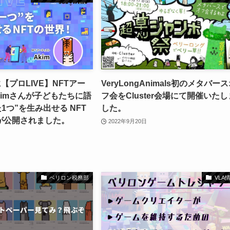
feに【プロLIVE】NFTアー
VeryLongAnimals初のメタバー
kimさんが子どもたちに語
フ会をCluster会場にて開催いたし
た1つ”を生み出せる NFT
した。
が公開されました。
2022年9月20日
ベリロン税務部
VLA