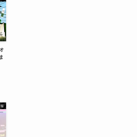
スオ
ま
情報