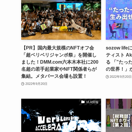
【PR】国内最大規模のNFTオフ会
sozow li
「超ベリベリジャンボ祭」を開催し
ティスト A
ました！DMM.com六本木本社に200
る 「”たっ
名超の若手起業家やNFT関係者らが
の世界！」
集結。メタバース会場も設置！
2022年9月20日
2022年9月20日
VLA情報