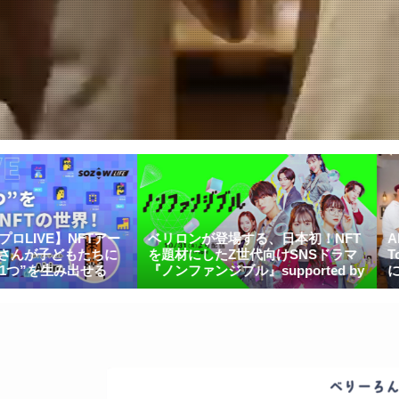
ー
ベリロンが登場する、日本初！NFT
Akimがしょこたん
に
を題材にしたZ世代向けSNSドラマ
TokyoMongz Hill
『ノンファンジブル』supported by
に出演しました。
Yay!10月31日より公開