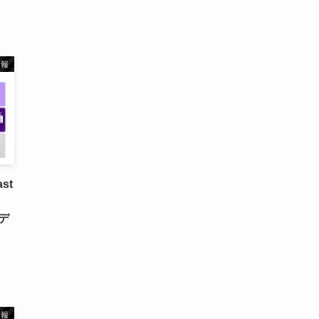
情報
ast
てデ
）
情報