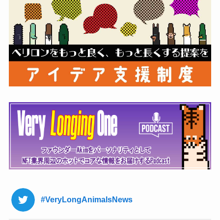
#VeryLongAnimalsNews