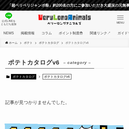
「超ベリベリジャンボ祭」約200名の方にご参加いただき大盛況の元無事終
公式LINEを
MENU
ともだち追加
NEWS
掲載情報
コラム
ポイント制度🍟
関連リンク↗
ガイド
ホーム
ポテト
ポテトカタログ
ポテトカタログv6
ポテトカタログv6
– category –
ポテトカタログ
ポテトカタログv6
記事が見つかりませんでした。