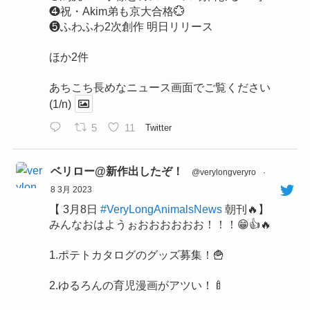
❹祝・Akim弟も京大合格💮
❺ふわふわ2次創作 明日リリース
ほか2件
あちこち長めなニュース画面でご覧ください
(1/n)
5
11
Twitter
ベリロー@新作出したぞ！
@verylongveryro
·
8 3月 2023
【 3月8日
#VeryLongAnimalsNews
朝刊🔥】
みんなおはようぉおおおおおお！！！😁👍🔥
1.ポテトカタログのグッズ募集！🍟
2.ゆるろんの育児漫画がアツい！🍼