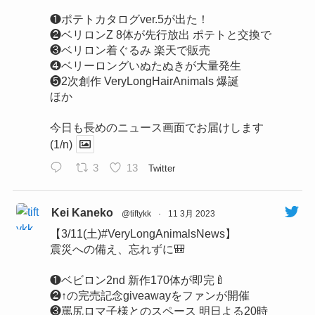
❶ポテトカタログver.5が出た！
❷ベリロンZ 8体が先行放出 ポテトと交換で
❸ベリロン着ぐるみ 楽天で販売
❹ベリーロングいぬたぬきが大量発生
❺2次創作 VeryLongHairAnimals 爆誕
ほか
今日も長めのニュース画面でお届けします
(1/n)
3
13
Twitter
Kei Kaneko
@tiftykk
·
11 3月 2023
【3/11(土)#VeryLongAnimalsNews】
震災への備え、忘れずに🎒
❶ベビロン2nd 新作170体が即完🍼
❷↑の完売記念giveawayをファンが開催
❸罵尻ロマ子様とのスペース 明日よる20時