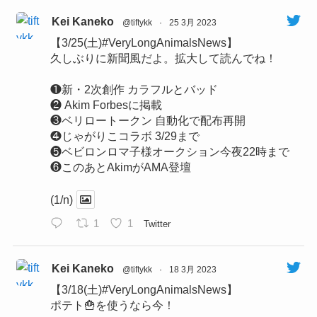
Kei Kaneko
@tiftykk
·
25 3月 2023
【3/25(土)#VeryLongAnimalsNews】
久しぶりに新聞風だよ。拡大して読んでね！
❶新・2次創作 カラフルとバッド
❷ Akim Forbesに掲載
❸ベリロートークン 自動化で配布再開
❹じゃがりこコラボ 3/29まで
❺ベビロンロマ子様オークション今夜22時まで
❻このあとAkimがAMA登壇
(1/n)
1
1
Twitter
Kei Kaneko
@tiftykk
·
18 3月 2023
【3/18(土)#VeryLongAnimalsNews】
ポテト🍟を使うなら今！