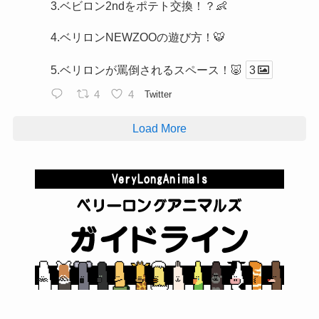
3.ベビロン2ndをポテト交換！？👶
4.ベリロンNEWZOOの遊び方！🐯
5.ベリロンが罵倒されるスペース！🐷
3
4
4
Twitter
Load More